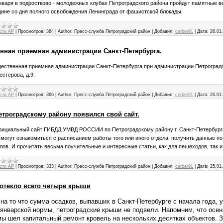
января в подростково - молодежных клубах Петроградского района пройдут памятные 
щине со дня полного освобождения Ленинграда от фашистской блокады.
сти АР
|
Просмотров:
364
|
Author:
Пресс-служба Петроградский район
|
Добавил:
cerber91
|
Дата:
26.01
нная приемная администрации Санкт-Петербурга.
ественная приемная администрации Санкт-Петербурга при администрации Петроградс
естерова, д.9.
сти АР
|
Просмотров:
366
|
Author:
Пресс-служба Петроградский район
|
Добавил:
cerber91
|
Дата:
26.01
етроградскому району появился свой сайт.
ициальный сайт ГИБДД УМВД РОССИИ по Петроградскому району г. Санкт-Петербурга
смогут ознакомиться с расписанием работы того или иного отдела, получить данные п
лов. И прочитать весьма поучительные и интересные статьи, как для пешеходов, так и
сти АР
|
Просмотров:
333
|
Author:
Пресс-служба Петроградский район
|
Добавил:
cerber91
|
Дата:
25.01
ротекло всего четыре крыши
на то что сумма осадков, выпавших в Санкт-Петербурге с начала года, 
 январской нормы, петроградские крыши не подвели. Напомним, что осен
мы шел капитальный ремонт кровель на нескольких десятках объектов. 