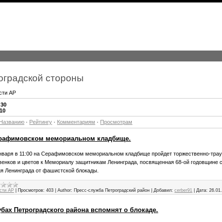
оградской стороны
сти АР
:
30
-10
Названию
·
Рейтингу
·
Комментариям
·
Просмотрам
ерафимовском мемориальном кладбище.
января в 11:00 на Серафимовском мемориальном кладбище пройдет торжественно-тра
венков и цветов к Мемориалу защитникам Ленинграда, посвященная 68-ой годовщине с
я Ленинграда от фашистской блокады.
сти АР
|
Просмотров:
403
|
Author:
Пресс-служба Петроградский район
|
Добавил:
cerber91
|
Дата:
26.01
бах Петроградского района вспомнят о блокаде.