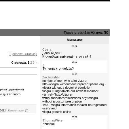
Приветствую Вас
Житель ПС
Мини-чат
[
Добавить статью
]
Страницы
:
1
2
3
»
урная церемония
о дня полного
.2012
|
Комментарии (0)