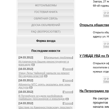
Завтра, 27 
ФОТОАЛЬБОМЫ
68-ой годов
ГОСТЕВАЯ КНИГА
Ново
ОБРАТНАЯ СВЯЗЬ
Открыта обществе
ДОСКА ОБЪЯВЛЕНИЙ
FAQ (ВОПРОС/ОТВЕТ)
Открыта общ
адресу ул. Н
Форма входа
Ново
Последнии новости
У ГИБДД УВД по П
[24.03.2012]
[
Жилищные проблемы
]
Историческую башню реконструируют в
Открылся оф
мансарду
(
0
)
посетители 
[16.03.2012]
[
Разное
]
нужных отде
Улицу Лизы Чайкиной закрыли на ремонт
без ведома властей
(
0
)
[16.03.2012]
[
Разное
]
Ново
Абоненты МТС опять оказались вне зоны
доступа
(
0
)
На Петроградке п
[16.03.2012]
[
Разное
]
В Петербурге осудили разбойников,
Не смотря 
грабивших пенсионеров и инвалидов
(
0
)
процентов
[14.03.2012]
[
Разное
]
начала зи
Шествие по Каменностровскому проспекту