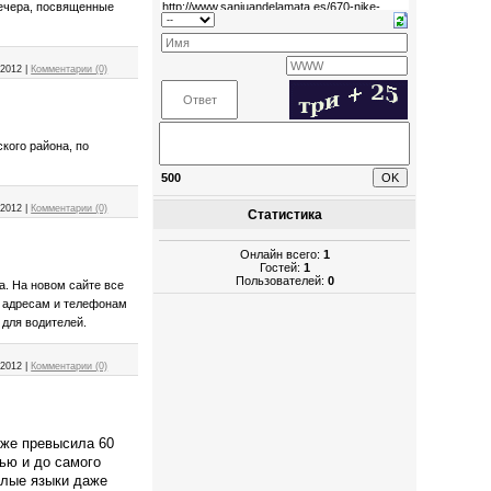
вечера, посвященные
.2012
|
Комментарии (0)
кого района, по
500
.2012
|
Комментарии (0)
Статистика
Онлайн всего:
1
Гостей:
1
Пользователей:
0
. На новом сайте все
о адресам и телефонам
 для водителей.
.2012
|
Комментарии (0)
уже превысила 60
ью и до самого
Злые языки даже