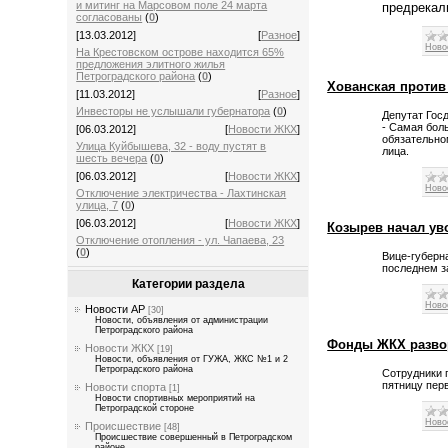
и митинг на Марсовом поле 24 марта
предрекал
согласованы
(
0
)
[13.03.2012]
[
Разное
]
Ново
На Крестовском острове находится 65%
предложения элитного жилья
Петроградского района
(
0
)
Хованская против
[11.03.2012]
[
Разное
]
Инвесторы не услышали губернатора
(
0
)
Депутат Гос
- Самая боль
[06.03.2012]
[
Новости ЖКХ
]
обязательно
Улица Куйбышева, 32 - воду пустят в
лица.
шесть вечера
(
0
)
[06.03.2012]
[
Новости ЖКХ
]
Ново
Отключение электричества - Лахтинская
улица, 7
(
0
)
[06.03.2012]
[
Новости ЖКХ
]
Козырев начал ув
Отключение отопления - ул. Чапаева, 23
(
0
)
Вице-губерн
последнем з
Категории раздела
Ново
Новости АР
[30]
Новости, объявления от администрации
Петроградского района
Фонды ЖКХ разв
Новости ЖКХ
[19]
Новости, объявления от ГУЖА, ЖКС №1 и 2
Петроградского района
Сотрудники 
пятницу пер
Новости спорта
[1]
Новости спортивных мероприятий на
Петроградской стороне
Ново
Происшествие
[48]
Происшествие совершенный в Петроградском
районе