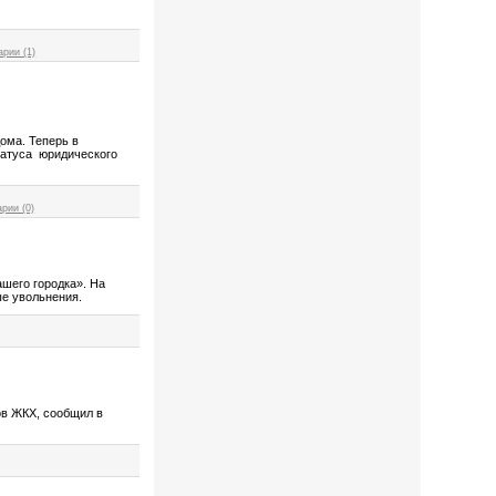
рии (1)
дома. Теперь в
татуса юридического
рии (0)
ашего городка». На
ые увольнения.
в ЖКХ, сообщил в