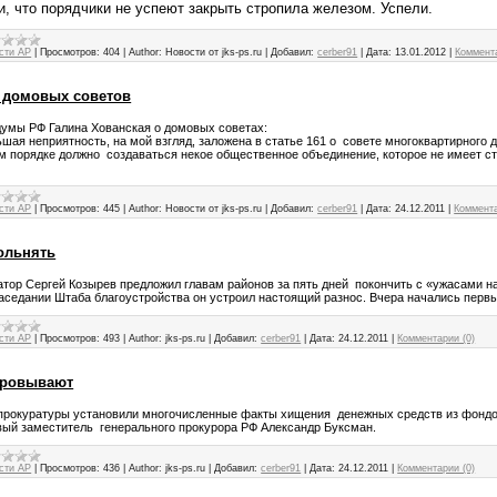
и, что порядчики не успеют закрыть стропила железом. Успели.
сти АР
|
Просмотров:
404
|
Author:
Новости от jks-ps.ru
|
Добавил:
cerber91
|
Дата:
13.01.2012
|
Коммента
 домовых советов
думы РФ Галина Хованская о домовых советах:
шая неприятность, на мой взгляд, заложена в статье 161 о совете многоквартирного 
м порядке должно создаваться некое общественное объединение, которое не имеет с
сти АР
|
Просмотров:
445
|
Author:
Новости от jks-ps.ru
|
Добавил:
cerber91
|
Дата:
24.12.2011
|
Коммента
ольнять
атор Сергей Козырев предложил главам районов за пять дней покончить с «ужасами н
аседании Штаба благоустройства он устроил настоящий разнос. Вчера начались перв
сти АР
|
Просмотров:
493
|
Author:
jks-ps.ru
|
Добавил:
cerber91
|
Дата:
24.12.2011
|
Комментарии (0)
оровывают
прокуратуры установили многочисленные факты хищения денежных средств из фондо
вый заместитель генерального прокурора РФ Александр Буксман.
сти АР
|
Просмотров:
436
|
Author:
jks-ps.ru
|
Добавил:
cerber91
|
Дата:
24.12.2011
|
Комментарии (0)