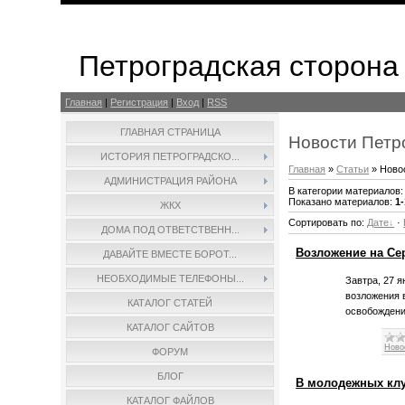
Петроградская сторона
Главная
|
Регистрация
|
Вход
|
RSS
ГЛАВНАЯ СТРАНИЦА
Новости Петр
ИСТОРИЯ ПЕТРОГРАДСКО...
Главная
»
Статьи
» Ново
АДМИНИСТРАЦИЯ РАЙОНА
В категории материалов
Показано материалов
:
1
ЖКХ
Сортировать по
:
Дате
·
ДОМА ПОД ОТВЕТСТВЕНН...
Возложение на С
ДАВАЙТЕ ВМЕСТЕ БОРОТ...
НЕОБХОДИМЫЕ ТЕЛЕФОНЫ...
Завтра, 27 
возложения 
КАТАЛОГ СТАТЕЙ
освобождени
КАТАЛОГ САЙТОВ
Ново
ФОРУМ
БЛОГ
В молодежных клу
КАТАЛОГ ФАЙЛОВ