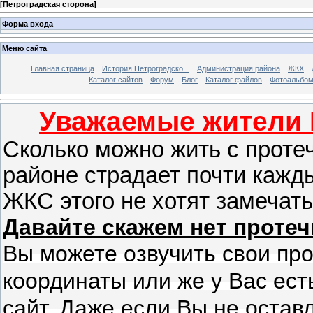
[
Петроградская сторона
]
Форма входа
Меню сайта
Главная страница
История Петроградско...
Администрация района
ЖКХ
Каталог сайтов
Форум
Блог
Каталог файлов
Фотоальбо
Уважаемые жители 
Сколько можно жить с проте
районе страдает почти кажд
ЖКС этого не хотят замечать
Давайте скажем нет протеч
Вы можете озвучить свои пр
координаты или же у Вас ест
сайт. Даже если Вы не остав