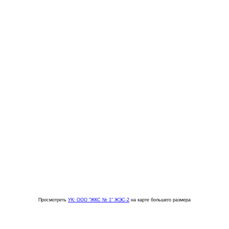
Просмотреть
УК: ООО "ЖКС № 1" ЖЭС-2
на карте большего размера