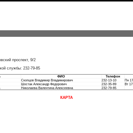
вский проспект, 9/2
ой службы: 232-79-85
ь
ФИО
Телефон
Скопцов Владимир Владимирович
232-13-10
Пн 17
Шостак Александр Федорович
232-35-89
Вт 17
а
Николаева Валентина Алексеевна
232-79-85
КАРТА