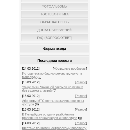
ФОТОАЛЬБОМЫ
ГОСТЕВАЯ КНИГА
ОБРАТНАЯ СВЯЗЬ
ДОСКА ОБЪЯВЛЕНИЙ
FAQ (ВОПРОС/ОТВЕТ)
Форма входа
Последнии новости
[24.03.2012]
[
Жилищные проблемы
]
Историческую башню реконструируют в
мансарду
(
0
)
[16.03.2012]
[
Разное
]
Улицу Лизы Чайкиной закрыли на ремонт
без ведома властей
(
0
)
[16.03.2012]
[
Разное
]
Абоненты МТС опять оказались вне зоны
доступа
(
0
)
[16.03.2012]
[
Разное
]
В Петербурге осудили разбойников,
грабивших пенсионеров и инвалидов
(
0
)
[14.03.2012]
[
Разное
]
Шествие по Каменностровскому проспекту