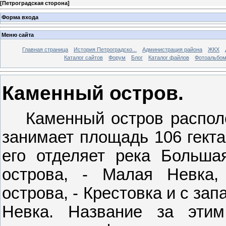
[
Петроградская сторона
]
Форма входа
Меню сайта
Главная страница
История Петроградско...
Администрация района
ЖКХ
Каталог сайтов
Форум
Блог
Каталог файлов
Фотоальбо
Каменный остров.
Каменный остров распол
занимает площадь 106 гекта
его отделяет река Большая
острова, - Малая Невка, 
острова, - Крестовка и с зап
Невка. Название за эти