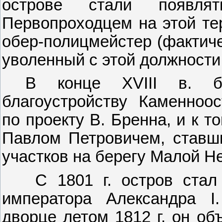
острове стали появля
Первопроходцем на этой тер
обер-полицмейстер (фактиче
уволенный с этой должности 
В конце
XVIII
в. бы
благоустройству Каменноос
по проекту В. Бренна, и к 
Павлом Петровичем, ставш
участков на берегу Малой Н
С 1801 г. остров стал
императора Александра
I
дворце летом 1812 г. он об