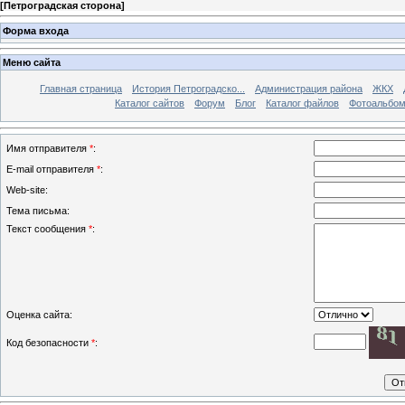
[
Петроградская сторона
]
Форма входа
Меню сайта
Главная страница
История Петроградско...
Администрация района
ЖКХ
Каталог сайтов
Форум
Блог
Каталог файлов
Фотоальбо
Имя отправителя
*
:
E-mail отправителя
*
:
Web-site:
Тема письма:
Текст сообщения
*
:
Оценка сайта:
Код безопасности
*
: