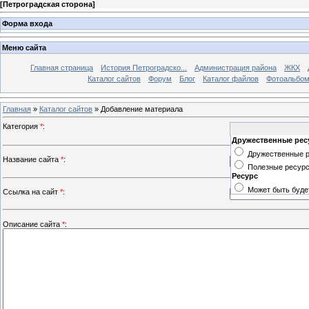
[
Петроградская сторона
]
Форма входа
Меню сайта
Главная страница
История Петроградско...
Администрация района
ЖКХ
Каталог сайтов
Форум
Блог
Каталог файлов
Фотоальбо
Главная
»
Каталог сайтов
» Добавление материала
Категория
*
:
Дружественные ре
Дружественные 
Название сайта
*
:
Полезные ресур
Ресурс
Может быть буде
Ссылка на сайт
*
:
Описание сайта
*
: