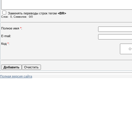
Заменять переводы строк тегом
<BR>
Слов:
0
, Символов:
0/0
Полное имя
*
:
E-mail:
Код
*
:
Полная версия сайта